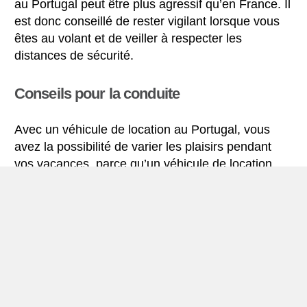
au Portugal peut être plus agressif qu’en France. Il
est donc conseillé de rester vigilant lorsque vous
êtes au volant et de veiller à respecter les
distances de sécurité.
Conseils pour la conduite
Avec un véhicule de location au Portugal, vous
avez la possibilité de varier les plaisirs pendant
vos vacances, parce qu’un véhicule de location
vous permet de vous déplacer et d’explorer le
pays à votre rythme.
Si vous prévoyez de conduire dans de plus
grandes villes comme la capitale Lisbonne, il est
recommandé de louer une voiture dotée d’un GPS
pour trouver plus facilement votre chemin en ville.
Il peut y avoir un trafic dense dans la ville et il peut