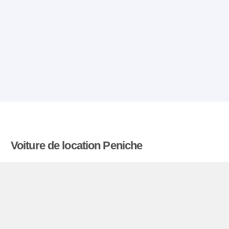
Voiture de location Peniche
Comparatiflocationdevoiture.fr compare les tarifs
proposés par de nombreuses agences et trouve
les meilleures offres de location de voitures. Tous
les tarifs de véhicules de location en Peniche
comprennent les assurances indispensables et le