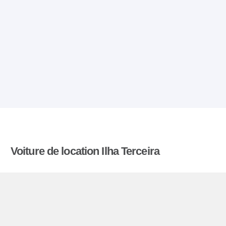
Voiture de location Ilha Terceira
Comparatiflocationdevoiture.fr compare les tarifs
proposés par de nombreuses agences et trouve
les meilleures offres de location de voitures. Tous
les tarifs de véhicules de location en Ilha Terceira