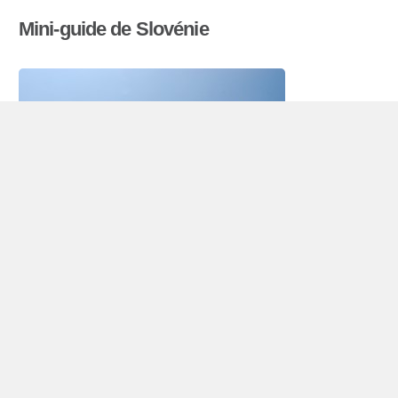
Mini-guide de Slovénie
Véhicule de location Slovénie
La Slovénie est située dans le sud de l’Europe
centrale et dispose de 2 millions d’habitants
(2009). Il est bordé par l’Italie à l’ouest,
la
Croatie
au sud et à l’est,
la Hongrie
au nord-est,
et
l’Autriche
dans le nord.En outre, la côte de la