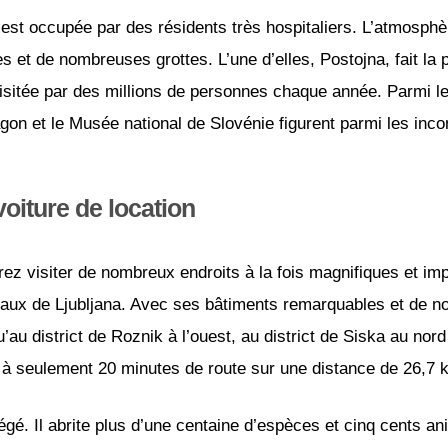
le est occupée par des résidents très hospitaliers. L’atmosphè
t de nombreuses grottes. L’une d’elles, Postojna, fait la part
t visitée par des millions de personnes chaque année. Parmi le
ragon et le Musée national de Slovénie figurent parmi les inc
voiture de location
ez visiter de nombreux endroits à la fois magnifiques et impr
s beaux de Ljubljana. Avec ses bâtiments remarquables et de
’au district de Roznik à l’ouest, au district de Siska au nord 
, à seulement 20 minutes de route sur une distance de 26,7 
égé. Il abrite plus d’une centaine d’espèces et cinq cents a