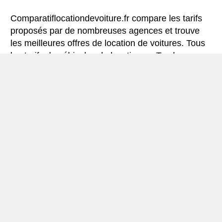
Comparatiflocationdevoiture.fr compare les tarifs
proposés par de nombreuses agences et trouve
les meilleures offres de location de voitures. Tous
les tarifs de véhicules de location en Torshavn
comprennent les assurances indispensables et le
kilométrage illimité.
Mini-guide de Torshavn