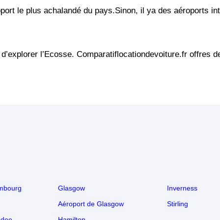
oport le plus achalandé du pays.Sinon, il ya des aéroports i
 d’explorer l’Ecosse. Comparatiflocationdevoiture.fr offres d
imbourg
Glasgow
Inverness
Aéroport de Glasgow
Stirling
ndee
Hamilton