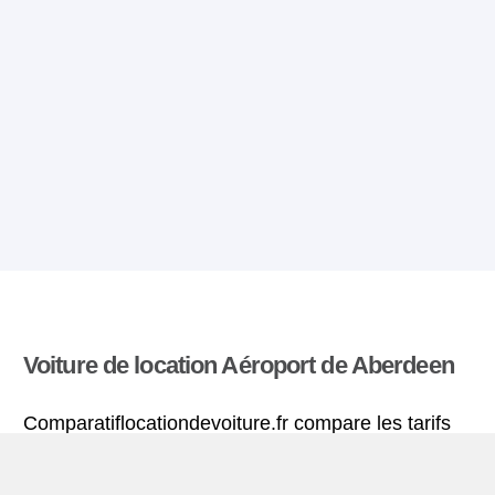
Voiture de location Aéroport de Aberdeen
Comparatiflocationdevoiture.fr compare les tarifs
proposés par de nombreuses agences et trouve
les meilleures offres de location de voitures. Tous