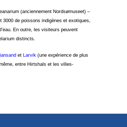
en Oceanarium (anciennement Nordsømuseet) –
et 3000 de poissons indigènes et exotiques,
 d’eau. En outre, les visiteurs peuvent
elarium distincts.
tiansand
et
Larvik
(une expérience de plus
même, entre Hirtshals et les villes-