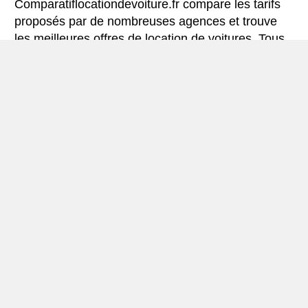
Comparatiflocationdevoiture.fr compare les tarifs
proposés par de nombreuses agences et trouve
les meilleures offres de location de voitures. Tous
les tarifs de véhicules de location en Lugano
comprennent les assurances indispensables et le
kilométrage illimité.
Mini-guide de Lugano
Véhicule de location Lugano