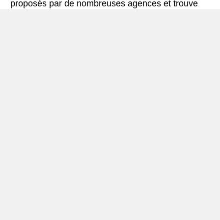
proposés par de nombreuses agences et trouve
les meilleures offres de location de voitures. Tous
les tarifs de véhicules de location en Tangier
comprennent les assurances indispensables et le
kilométrage illimité.
Mini-guide de Tangier
Véhicule de location Tangier