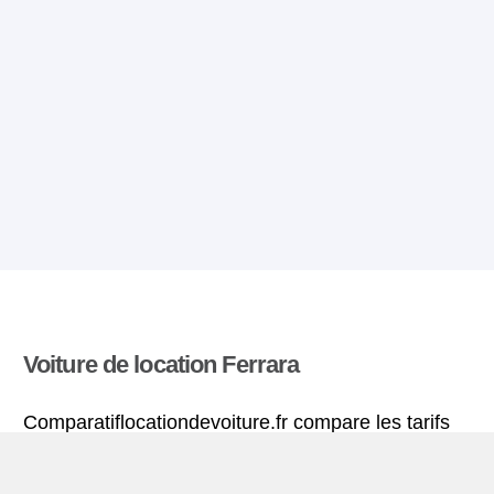
Voiture de location Ferrara
Comparatiflocationdevoiture.fr compare les tarifs
proposés par de nombreuses agences et trouve
les meilleures offres de location de voitures. Tous