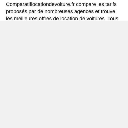
Comparatiflocationdevoiture.fr compare les tarifs
proposés par de nombreuses agences et trouve
les meilleures offres de location de voitures. Tous
les tarifs de véhicules de location en Donetsk
comprennent les assurances indispensables et le
kilométrage illimité.
Mini-guide de Donetsk