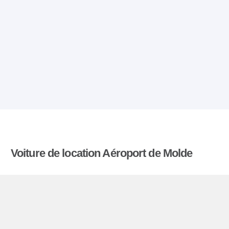
Voiture de location Aéroport de Molde
Comparatiflocationdevoiture.fr compare les tarifs
proposés par de nombreuses agences et trouve
les meilleures offres de location de voitures. Tous
les tarifs de véhicules de location en l’aéroport de