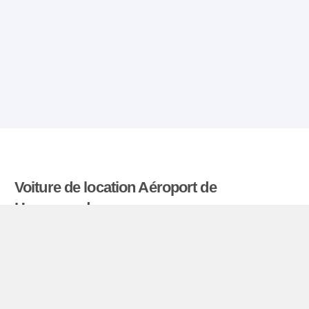
Voiture de location Aéroport de
Haugesund
Comparatiflocationdevoiture.fr compare les tarifs
proposés par de nombreuses agences et trouve
les meilleures offres de location de voitures. Tous
les tarifs de véhicules de location en l’aéroport de