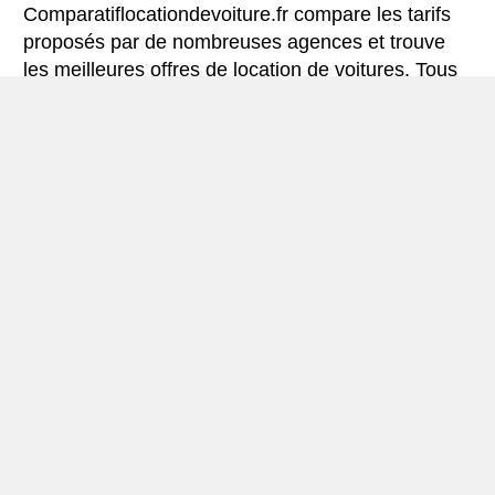
Comparatiflocationdevoiture.fr compare les tarifs
proposés par de nombreuses agences et trouve
les meilleures offres de location de voitures. Tous
les tarifs de véhicules de location en Hiroshima
comprennent les assurances indispensables et le
kilométrage illimité.
Mini-guide de Hiroshima