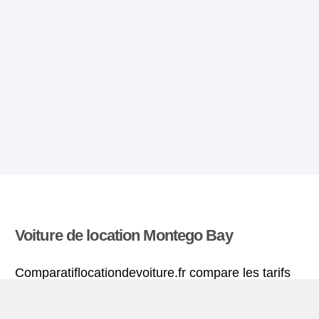
Voiture de location Montego Bay
Comparatiflocationdevoiture.fr compare les tarifs
proposés par de nombreuses agences et trouve
les meilleures offres de location de voitures. Tous