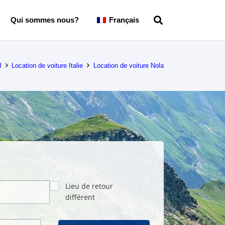
Qui sommes nous?
Français
l
Location de voiture Italie
Location de voiture Nola
Lieu de retour
différent