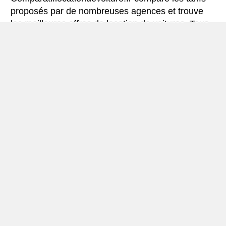
proposés par de nombreuses agences et trouve
les meilleures offres de location de voitures. Tous
les tarifs de véhicules de location en Naples
comprennent les assurances indispensables et le
kilométrage illimité.
Mini-guide de Naples
Véhicule de location Naples