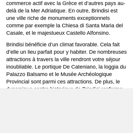
commerce actif avec la Grèce et d’autres pays au-
delà de la Mer Adriatique. En outre, Brindisi est
une ville riche de monuments exceptionnels
comme par exemple la Chiesa di Santa Maria del
Casale, et le majestueux Castello Alfonsino.
Brindisi bénéficie d’un climat favorable. Cela fait
d’elle un lieu parfait pour y habiter. De nombreuses
attractions à travers la ville rendront votre séjour
inoubliable. Le portique De Cateniano, la loggia du
Palazzo Balsamo et le Musée Archéologique
Provincial sont parmi ces attractions. De plus, le
dynamique centre historique de Brindisi renferme
plusieurs vestiges que vous trouveriez attrayants.
La ville a été le siège du gouvernement provisoire,
entre septembre 1943 et octobre 1944.
Aussi, la ville renferme de remarquables châteaux,
riches en histoire. Parmi ces châteaux, il y a le