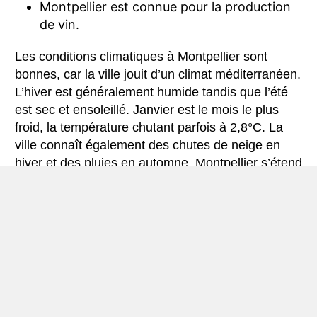
Montpellier est connue pour la production
de vin.
Les conditions climatiques à Montpellier sont
bonnes, car la ville jouit d’un climat méditerranéen.
L’hiver est généralement humide tandis que l’été
est sec et ensoleillé. Janvier est le mois le plus
froid, la température chutant parfois à 2,8°C. La
ville connaît également des chutes de neige en
hiver et des pluies en automne. Montpellier s’étend
sur une superficie de 56,88 km², et le point
culminant de la ville est la Place du Peyrou avec
une altitude de 57 m. Les montpelliérains aiment
aussi le sport et la ville a accueilli par le passé
plusieurs compétitions telles que l’EuroBasket
FIBA ​​et l’Open Sud de France.
Plus d’un tiers de la population montpelliéraine est
étudiante, ce qui donne à la ville une ambiance