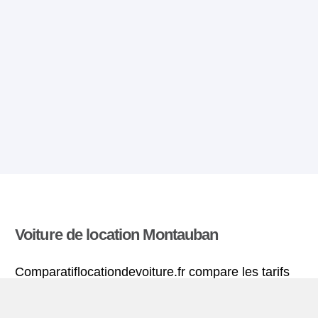
Voiture de location Montauban
Comparatiflocationdevoiture.fr compare les tarifs
proposés par de nombreuses agences et trouve
les meilleures offres de location de voitures. Tous