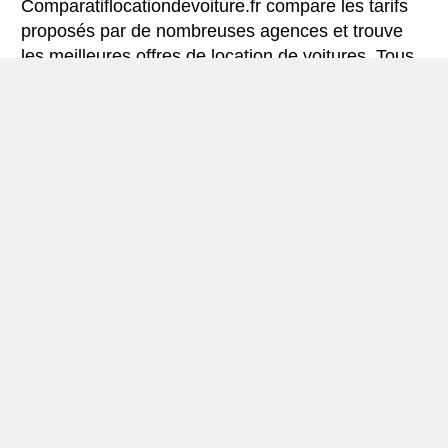
Comparatiflocationdevoiture.fr compare les tarifs
proposés par de nombreuses agences et trouve
les meilleures offres de location de voitures. Tous
les tarifs de véhicules de location en Lorient
comprennent les assurances indispensables et le
kilométrage illimité.
Mini-guide de Lorient
Véhicule de location Lorient