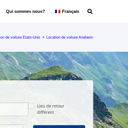
Qui sommes nous?
Français
ion de voiture Etats-Unis
Location de voiture Anaheim
Lieu de retour
différent