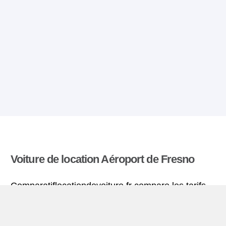
Voiture de location Aéroport de Fresno
Comparatiflocationdevoiture.fr compare les tarifs
proposés par de nombreuses agences et trouve
les meilleures offres de location de voitures. Tous
les tarifs de véhicules de location en l’aéroport de