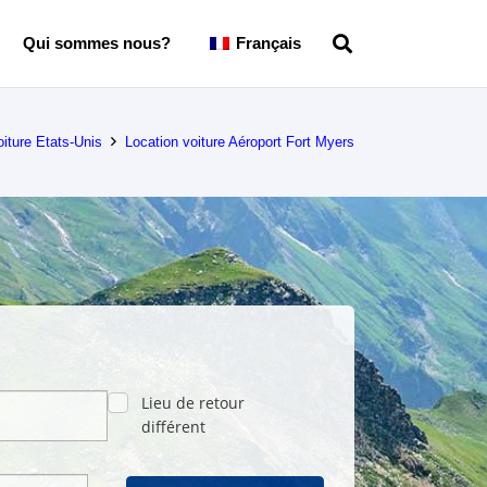
Qui sommes nous?
Français
oiture Etats-Unis
Location voiture Aéroport Fort Myers
Lieu de retour
différent