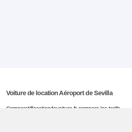
Voiture de location Aéroport de Sevilla
Comparatiflocationdevoiture.fr compare les tarifs
proposés par de nombreuses agences et trouve
les meilleures offres de location de voitures. Tous
les tarifs de véhicules de location en l’aéroport de