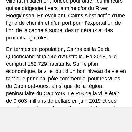
ville fut initialement fondée pour aider les mineurs
qui se dirigeaient vers la mine d’or du River
Hodgkinson. En évoluant, Cairns s’est dotée d’une
ligne de chemin et d’un port pour l’exportation de
l’or, de la canne à sucre, des minéraux et des
produits agricoles.
En termes de population, Cairns est la 5e du
Queensland et la 14e d’Australie. En 2018, elle
comptait 152 729 habitants. Sur le plan
économique, la ville jouit d’un bon niveau de vie en
tant que principal pôle commercial pour les villes
du Cap nord-ouest ainsi que de la région
péninsulaire du Cap York. Le PIB de la ville était
de 9 603 millions de dollars en juin 2019 et ses
recettes proviennent essentiellement des services
domestiques et des impôts.
La ville a joué un rôle historique aux côtés des