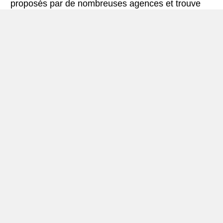
proposés par de nombreuses agences et trouve
les meilleures offres de location de voitures. Tous
les tarifs de véhicules de location en Gabes
comprennent les assurances indispensables et le
kilométrage illimité.
Mini-guide de Gabes
Véhicule de location Gabes