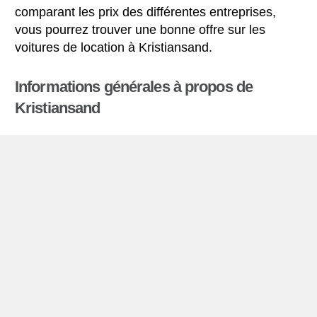
comparant les prix des différentes entreprises,
vous pourrez trouver une bonne offre sur les
voitures de location à Kristiansand.
Informations générales à propos de
Kristiansand
La ville portuaire de Kristiansand est située à
Sørlandet, dans le sud de la Norvège. C’est le
centre administratif du comté de Vest-Agder.
Kristiansand compte 81 300 habitants (2010) et
est la 5e plus grande ville de Norvège.
La ville est un important point de connexion pour le
transport dans les régions les plus méridionales de
la Norvège, avec de bonnes liaisons en train, en
avion, en bus et en ferry, au niveau national et
international.