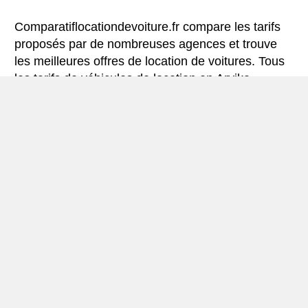
Comparatiflocationdevoiture.fr compare les tarifs
proposés par de nombreuses agences et trouve
les meilleures offres de location de voitures. Tous
les tarifs de véhicules de location en Arvika
comprennent les assurances indispensables et le
kilométrage illimité.
Mini-guide de Arvika