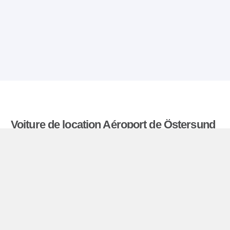
Voiture de location Aéroport de Östersund
Comparatiflocationdevoiture.fr compare les tarifs
proposés par de nombreuses agences et trouve
les meilleures offres de location de voitures. Tous
les tarifs de véhicules de location en Östersund
Aéroport comprennent les assurances
indispensables et le kilométrage illimité.