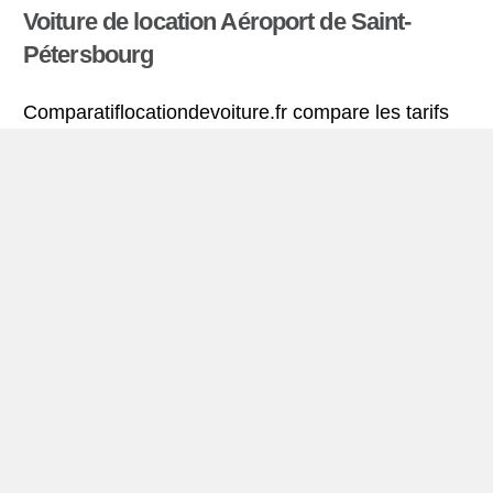
Voiture de location Aéroport de Saint-
Pétersbourg
Comparatiflocationdevoiture.fr compare les tarifs
proposés par de nombreuses agences et trouve
les meilleures offres de location de voitures. Tous
les tarifs de véhicules de location en l’aéroport de
Saint-Pétersbourg comprennent les assurances
indispensables et le kilométrage illimité.
Mini-guide de Aéroport de Saint-
Pétersbourg