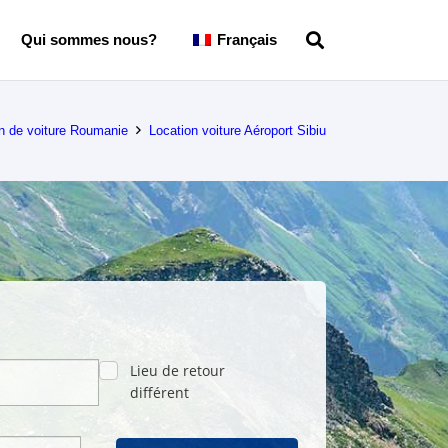
Qui sommes nous?
Français
n de voiture Roumanie
Location voiture Aéroport Sibiu
Lieu de retour
différent