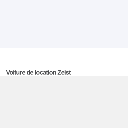
Voiture de location Zeist
Comparatiflocationdevoiture.fr compare les tarifs
proposés par de nombreuses agences et trouve
les meilleures offres de location de voitures. Tous
les tarifs de véhicules de location en Zeist
comprennent les assurances indispensables et le
kilométrage illimité.