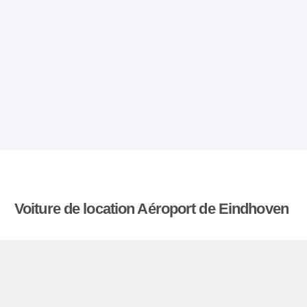
Voiture de location Aéroport de Eindhoven
Comparatiflocationdevoiture.fr compare les tarifs
proposés par de nombreuses agences et trouve
les meilleures offres de location de voitures. Tous
les tarifs de véhicules de location en l’aéroport de