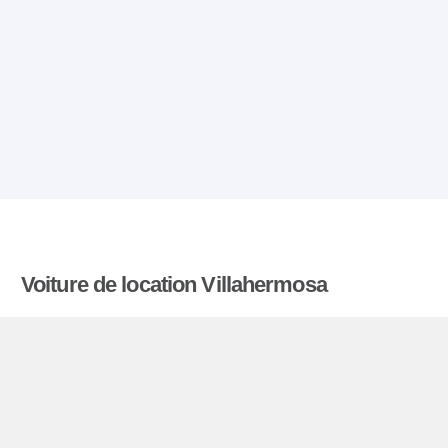
Voiture de location Villahermosa
Comparatiflocationdevoiture.fr compare les tarifs
proposés par de nombreuses agences et trouve
les meilleures offres de location de voitures. Tous
les tarifs de véhicules de location en Villahermosa
comprennent les assurances indispensables et le