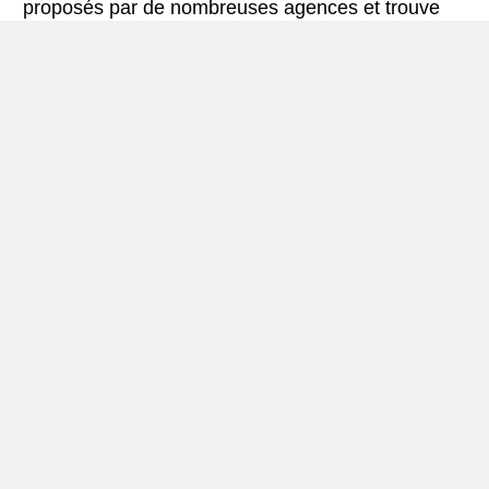
proposés par de nombreuses agences et trouve
les meilleures offres de location de voitures. Tous
les tarifs de véhicules de location en Merida
comprennent les assurances indispensables et le
kilométrage illimité.
Mini-guide de Merida
Véhicule de location Merida