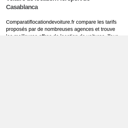
Casablanca
Comparatiflocationdevoiture.fr compare les tarifs
proposés par de nombreuses agences et trouve
les meilleures offres de location de voitures. Tous
les tarifs de véhicules de location en l’aéroport de
Casablanca comprennent les assurances
indispensables et le kilométrage illimité.
Mini-guide de Aéroport de Casablanca