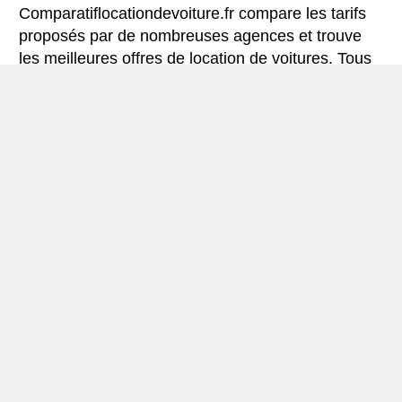
Comparatiflocationdevoiture.fr compare les tarifs
proposés par de nombreuses agences et trouve
les meilleures offres de location de voitures. Tous
les tarifs de véhicules de location en Kajaani
comprennent les assurances indispensables et le
kilométrage illimité.
Mini-guide de Kajaani