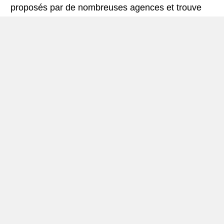
proposés par de nombreuses agences et trouve
les meilleures offres de location de voitures. Tous
les tarifs de véhicules de location en Joensuu
comprennent les assurances indispensables et le
kilométrage illimité.
Mini-guide de Joensuu
Véhicule de location Joensuu