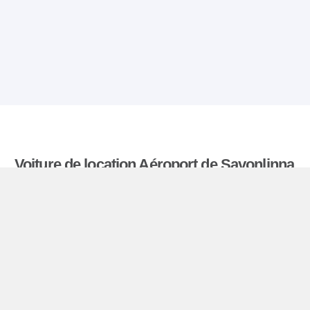
Voiture de location Aéroport de Savonlinna
Comparatiflocationdevoiture.fr compare les tarifs
proposés par de nombreuses agences et trouve
les meilleures offres de location de voitures. Tous
les tarifs de véhicules de location en l’aéroport de
Savonlinna comprennent les assurances
indispensables et le kilométrage illimité.