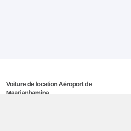
Voiture de location Aéroport de
Maarianhamina
Comparatiflocationdevoiture.fr compare les tarifs
proposés par de nombreuses agences et trouve
les meilleures offres de location de voitures. Tous
les tarifs de véhicules de location en l’aéroport de