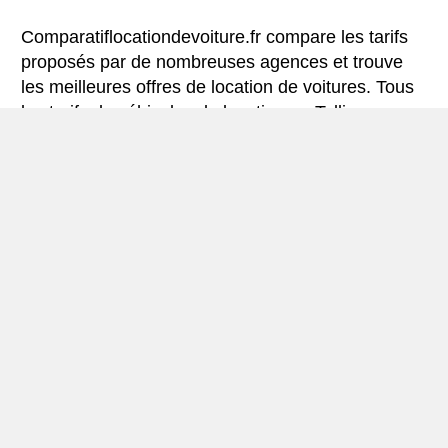
Comparatiflocationdevoiture.fr compare les tarifs
proposés par de nombreuses agences et trouve
les meilleures offres de location de voitures. Tous
les tarifs de véhicules de location en Tallinn
comprennent les assurances indispensables et le
kilométrage illimité.
Mini-guide de Tallinn