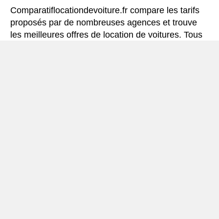
Comparatiflocationdevoiture.fr compare les tarifs
proposés par de nombreuses agences et trouve
les meilleures offres de location de voitures. Tous
les tarifs de véhicules de location en Castellon
comprennent les assurances indispensables et le
kilométrage illimité.
Mini-guide de Castellon