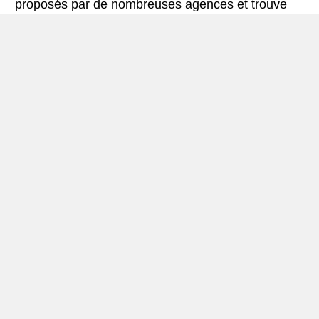
proposés par de nombreuses agences et trouve
les meilleures offres de location de voitures. Tous
les tarifs de véhicules de location en l’aéroport de
Valence comprennent les assurances
indispensables et le kilométrage illimité.
Mini-guide de Aéroport de Valence
Véhicule de location Aéroport de Valence