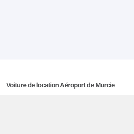
Voiture de location Aéroport de Murcie
Comparatiflocationdevoiture.fr compare les tarifs
proposés par de nombreuses agences et trouve
les meilleures offres de location de voitures. Tous
les tarifs de véhicules de location en l’aéroport de
Murcie comprennent les assurances