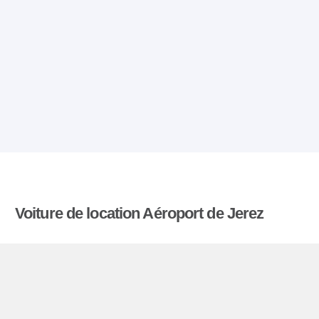
Voiture de location Aéroport de Jerez
Comparatiflocationdevoiture.fr compare les tarifs
proposés par de nombreuses agences et trouve
les meilleures offres de location de voitures. Tous
les tarifs de véhicules de location en l’aéroport de