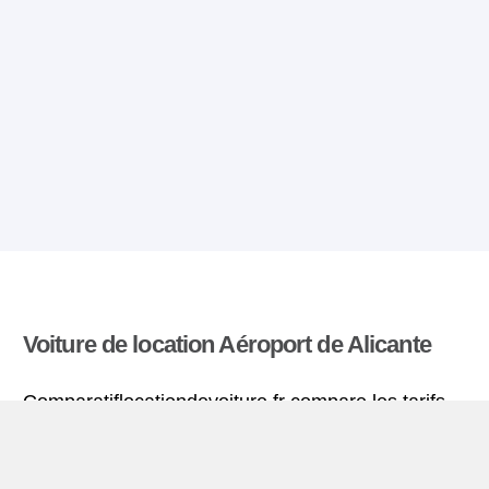
Voiture de location Aéroport de Alicante
Comparatiflocationdevoiture.fr compare les tarifs
proposés par de nombreuses agences et trouve
les meilleures offres de location de voitures. Tous
les tarifs de véhicules de location en l’aéroport de