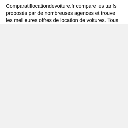
Comparatiflocationdevoiture.fr compare les tarifs
proposés par de nombreuses agences et trouve
les meilleures offres de location de voitures. Tous
les tarifs de véhicules de location en Helsingør
comprennent les assurances indispensables et le
kilométrage illimité.
Mini-guide de Helsingør